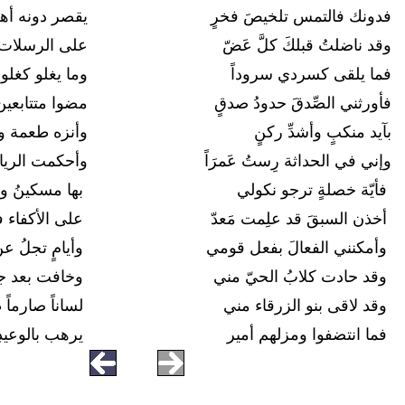
فدونك فالتمس تلخيصَ فخرٍ
يقصر دونه أهل
وقد ناضلتُ قبلكَ كلَّ عَضّ
على الرسلات
فما يلقى كسردي سروداً
وما يغلو كغل
فأورثني الصِّدقَ حدودُ صدقٍ
مضوا متتابعين
بآيد منكبٍ وأشدِّ ركنٍ
وأنزه طعمة وأ
وإني في الحداثة رِستُ عَمرَاً
وأحكمت الريا
فأيّة خصلةٍ ترجو نكولي
بها مسكينُ و
أخذن السبقَ قد علِمت مَعدّ
على الأكفاء
وأمكنني الفعالَ بفعل قومي
وأيامٍ تجلُ ع
وقد حادت كلابُ الحيّ مني
وخافت بعد جد
وقد لاقى بنو الزرقاء مني
لساناً صارماً 
فما انتضفوا ومزلهم أمير
يرهب بالوعيدِ