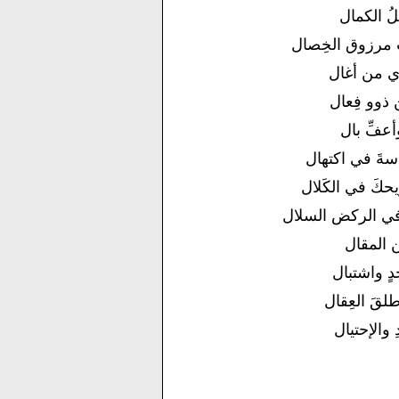
ُ الكمال
 مرزوق الخِصال
وي من أغال
 ذوو فِعال
عفِّ بال
سةَ في اكتهال
يحكَ في الكَلال
 في الركض السلال
ن المقال
ٍ واشتبال
طلقَ العِقال
 والإحتيال