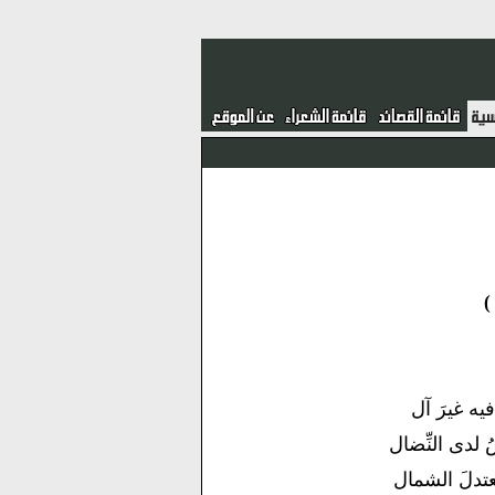
فيه غيرَ آل
 لدى النِّضال
معتدلَ الشمال