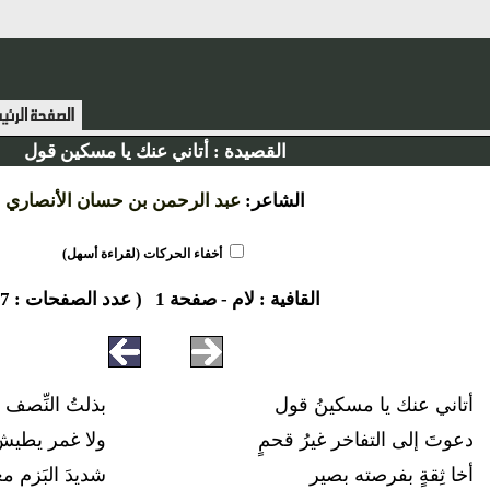
القصيدة :
أتاني عنك يا مسكين قول
الشاعر:
عبد الرحمن بن حسان الأنصاري
أخفاء الحركات (لقراءة أسهل)
القافية :
لام
-
صفحة 1
( عدد الصفحات : 7 )
أتاني عنك يا مسكينُ قول
بذلتُ النِّصف 
دعوتَ إلى التفاخر غيرُ قحمٍ
ولا غمر يطيشُ
أخا ثِقةٍ بفرصته بصير
شديدَ البَزم 