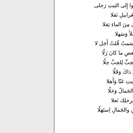
وا إِلى البَيتِ رَجلى
لغَرابيلِ نَقلا
مِنَ الماءِ ثِقلا
هلاً وَسَهلا
سَمتُ قُلتُ أَجَل لا
عضِ ما كانَ زَلّا
ِبِّ لِلحِبِّ حِلّا
 ذاكَ وَقَلّا
تِ عَنّا وَأَهلا
الجَمالُ وَحَلّا
لِرِجلِك نَعلا
والجَمالِ اِستَهَلّا