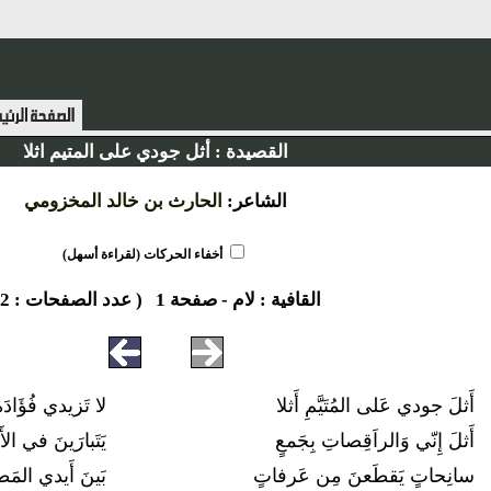
القصيدة :
أثل جودي على المتيم اثلا
الشاعر:
الحارث بن خالد المخزومي
أخفاء الحركات (لقراءة أسهل)
القافية :
لام
-
صفحة 1
( عدد الصفحات : 2 )
أَثلَ جودي عَلى المُتَيَّمِ أَثلا
لا تَزيدي فُؤَادَه
أَثلَ إِنّي وَالراَقِصاتِ بِجَمعٍ
يَتَبارَينَ في الأَز
سانِحاتٍ يَقطَعنَ مِن عَرفاتٍ
بَينَ أَيدي المَط