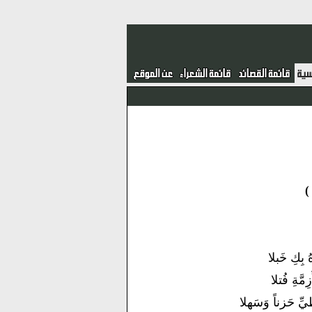
ُ بِكِ خَبلا
ِمَّةِ فُتلا
يِّ حَزناً وَسَهلا