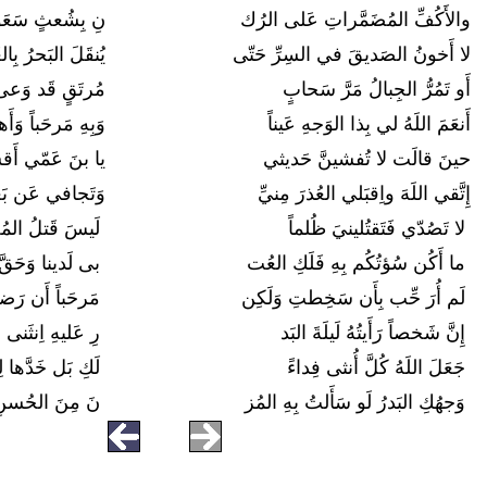
والأَكُفِّ المُضَمَّراتِ عَلى الرُك
نِ بِشُعثٍ سَعَ
لا أَخونُ الصَديقَ في السِرِّ حَتّى
يُنقَلَ البَحرُ بِا
أَو تَمُرُّ الجِبالُ مَرَّ سَحابٍ
مُرتَقٍ قَد وَعى 
أَنعَمَ اللَهُ لي بِذا الوَجهِ عَيناً
وَبِهِ مَرحَباً وَأَ
حينَ قالَت لا تُفشينَّ حَديثي
يا بنَ عَمّي أَق
إِتَّقي اللَهَ واِقبَلي العُذرَ مِنيِّ
وَتَجافي عَن بَ
لا تَصُدّي فَتَقتُلينيَ ظُلماً
لَيسَ قَتلُ المُح
ما أَكُن سُؤتُكُم بِهِ فَلَكِ العُت
بى لَدينا وَحَقَّ
لَم أُرَ حِّب بِأَن سَخِطتِ وَلَكِن
مَرحَباً أَن رَضي
إِنَّ شَخصاً رَأَيتُهُ لَيلَةَ البَد
رِ عَليهِ اِنثَنى 
جَعَلَ اللَهُ كُلَّ أُنثى فِداءً
لَكِ بَل خَدَّها 
وَجهُكِ البَدرُ لَو سَأَلتُ بِهِ المُز
نَ مِنَ الحُسنِ 