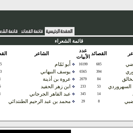
قائمة الشعراء
عدد
عدد
لقصائد
الشاعر
القصائد
الأبيات
الأبيات
أَبو تَمّام
7256
485
16199
685
يوسف النبهاني
6125
133
6565
394
عروة بن أذينة
719
61
2079
84
ابن زهر الحفيد
571
35
233
53
عبد القاهر الجرجاني
52
11
345
14
محمد بن عبد الرحيم الطنتدائي
396
6
29
8
المزيد ...