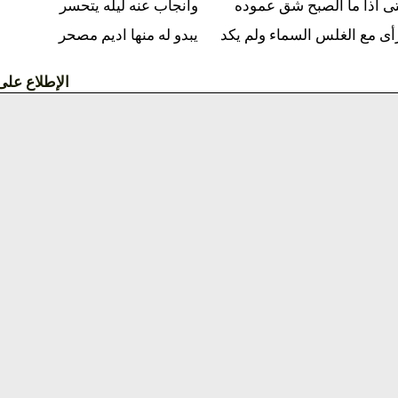
بح شق عموده
وانجاب عنه ليله يتحسر
السماء ولم يكد
يبدو له منها اديم مصحر
الإطلاع على القصيدة »»