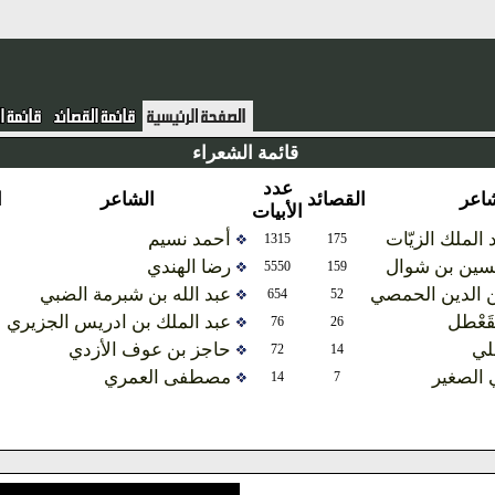
قائمة الشعراء
عدد
عدد
القصائد
الشاعر
القصائد
الأبيات
الأبيات
أحمد نسيم
3427
160
1315
175
رضا الهندي
1824
117
5550
159
عبد الله بن شبرمة الضبي
66
38
654
52
عبد الملك بن ادريس الجزيري
305
16
76
26
حاجز بن عوف الأزدي
115
14
72
14
مصطفى العمري
63
6
14
7
المزيد ...