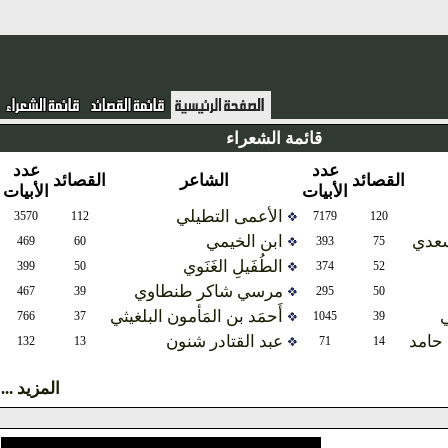
قائمة الشعراء
عدد
عدد
القصائد
الشاعر
القصائد
الأبيات
الأبيات
الأعمى التطيلي
3570
112
7179
120
دي
ابن الخيمي
469
60
393
75
الطُفَيلِ الغَنَوي
399
50
374
52
مرسي شاكر طنطاوي
467
39
295
50
أَحمَد بن المَأمون البلغيثي
766
37
1045
39
امد
عبد القتادر شنون
132
13
71
14
المزيد ...