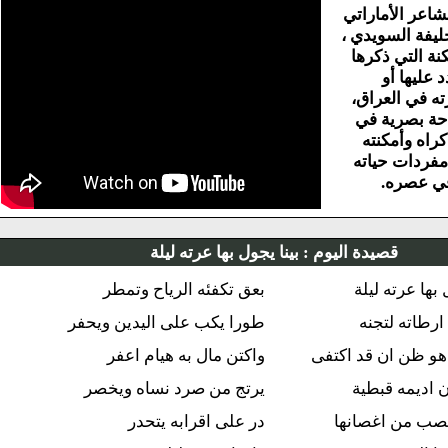
عر الأماراتي
ة السويدي ،
 التي ذكرها
عليها أو
في العراق،
 بصرية في
اه وأمكنته
ردات حياته
 عصره.
قصيدة اليوم :
بينا يجول بها عرته ليلة
ها عرته ليلة
بعق تكفئه الرياح وتمطر
رطاته لتجنه
طورا يكب على اليدين ويحفر
و ظن ان قد اكتفى
واكتن مال به هيام اعفر
اديمه قبطية
يرتج من صرد نساه ويخصر
صب من اغصانها
در على اقرابه يتحدر