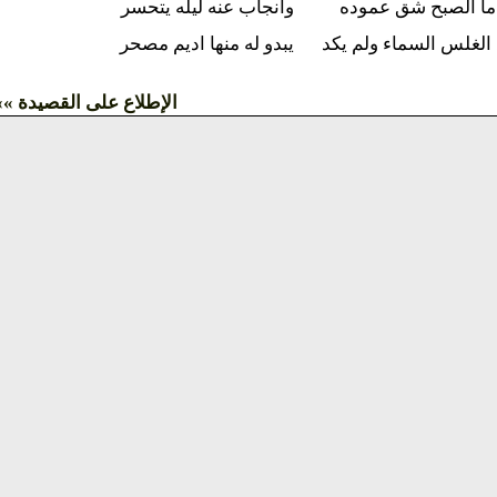
ا الصبح شق عموده
وانجاب عنه ليله يتحسر
لغلس السماء ولم يكد
يبدو له منها اديم مصحر
الإطلاع على القصيدة »»